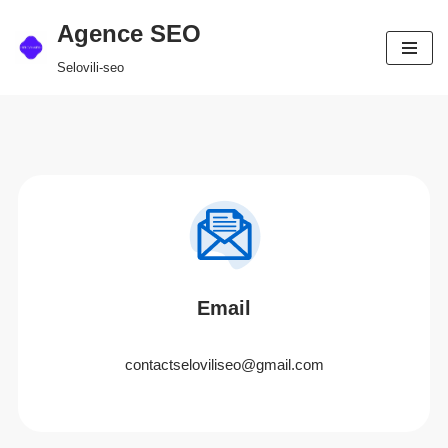
Agence SEO
Aller
Selovili-seo
au
contenu
Email
contactseloviliseo@gmail.com