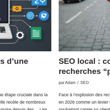
rs d’une
SEO local : c
recherches “
par
Adam
SEO
e étape cruciale dans la
Face à l’explosion des rec
 elle recèle de nombreux
en 2026 comme un levier i
 acquise depuis des…
Lire
souhaitant capter sa clien