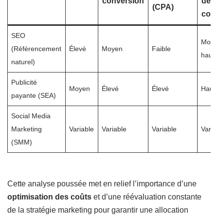
conversion
de
(CPA)
com
SEO
Moye
(Référencement
Élevé
Moyen
Faible
haut
naturel)
Publicité
Moyen
Élevé
Élevé
Haut
payante (SEA)
Social Media
Marketing
Variable
Variable
Variable
Varia
(SMM)
Cette analyse poussée met en relief l’importance d’une
optimisation des coûts
et d’une réévaluation constante
de la stratégie marketing pour garantir une allocation