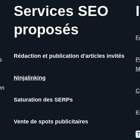
Services SEO
proposés
F
Rédaction et publication d'articles invités
P
s
M
Ninjalinking
en
C
Saturation des SERPs
E
Vente de spots publicitaires