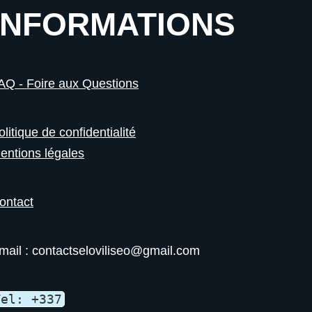
INFORMATIONS
AQ - Foire aux Questions
olitique de confidentialité
entions légales
ontact
mail : contactseloviliseo@gmail.com
Tel: +337