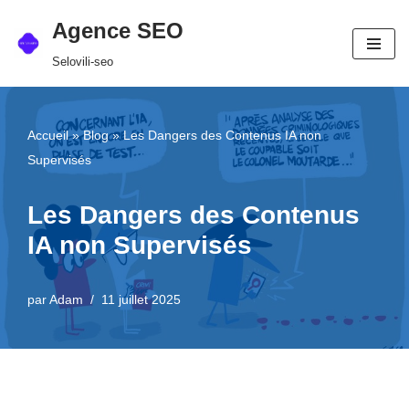
Agence SEO
Aller
Selovili-seo
au
contenu
Accueil
»
Blog
»
Les Dangers des Contenus IA non
Supervisés
Les Dangers des Contenus
IA non Supervisés
par
Adam
11 juillet 2025