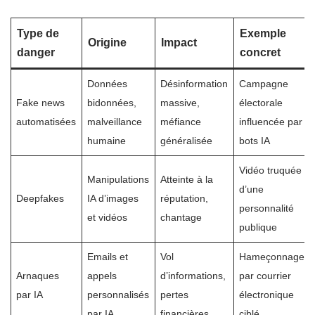
Type de
Exemple
Origine
Impact
danger
concret
Données
Désinformation
Campagne
Fake news
bidonnées,
massive,
électorale
automatisées
malveillance
méfiance
influencée par
humaine
généralisée
bots IA
Vidéo truquée
Manipulations
Atteinte à la
d’une
Deepfakes
IA d’images
réputation,
personnalité
et vidéos
chantage
publique
Emails et
Vol
Hameçonnage
Arnaques
appels
d’informations,
par courrier
par IA
personnalisés
pertes
électronique
par IA
financières
ciblé