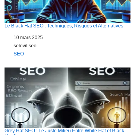
Le Black Hat SEO : Techniques, Risques et Alternatives
Date
10 mars 2025
Auteur
seloviliseo
Par rapport à
SEO
Grey Hat SEO : Le Juste Milieu Entre White Hat et Black