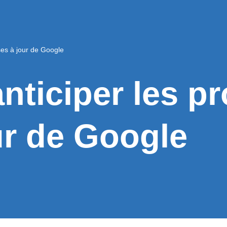
es à jour de Google
ticiper les p
ur de Google