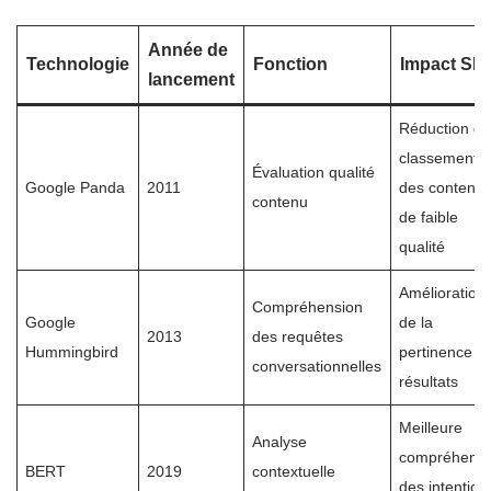
Année de
Technologie
Fonction
Impact SE
lancement
Réduction d
classement
Évaluation qualité
Google Panda
2011
des contenu
contenu
de faible
qualité
Amélioration
Compréhension
Google
de la
2013
des requêtes
Hummingbird
pertinence d
conversationnelles
résultats
Meilleure
Analyse
compréhensi
BERT
2019
contextuelle
des intention