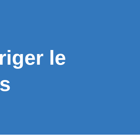
iger le
és