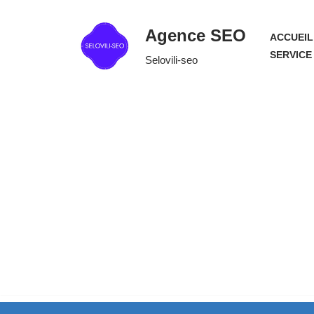
Agence SEO
ACCUEIL
Aller
SERVICE
Selovili-seo
au
contenu