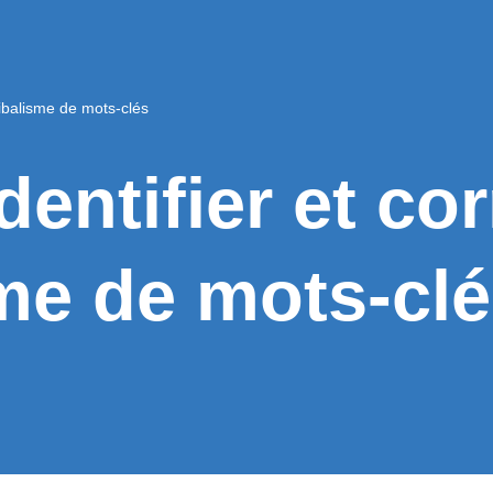
nibalisme de mots-clés
ntifier et corr
me de mots-cl