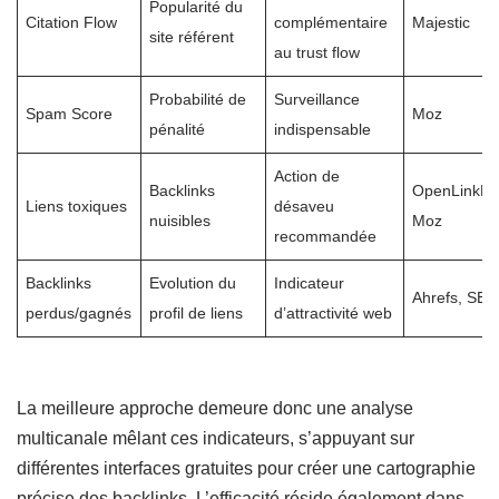
Popularité du
Citation Flow
complémentaire
Majestic
site référent
au trust flow
Probabilité de
Surveillance
Spam Score
Moz
pénalité
indispensable
Action de
Backlinks
OpenLinkProf
Liens toxiques
désaveu
nuisibles
Moz
recommandée
Backlinks
Evolution du
Indicateur
Ahrefs, SE
perdus/gagnés
profil de liens
d’attractivité web
La meilleure approche demeure donc une analyse
multicanale mêlant ces indicateurs, s’appuyant sur
différentes interfaces gratuites pour créer une cartographie
précise des backlinks. L’efficacité réside également dans