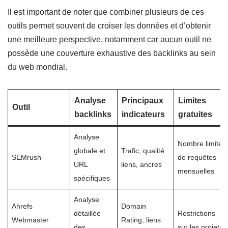
Il est important de noter que combiner plusieurs de ces
outils permet souvent de croiser les données et d’obtenir
une meilleure perspective, notamment car aucun outil ne
possède une couverture exhaustive des backlinks au sein
du web mondial.
Analyse
Principaux
Limites
Outil
backlinks
indicateurs
gratuites
Analyse
Nombre limité
globale et
Trafic, qualité
SEMrush
de requêtes
URL
liens, ancres
mensuelles
spécifiques
Analyse
Ahrefs
Domain
détaillée
Restrictions
Webmaster
Rating, liens
des
sur les projets