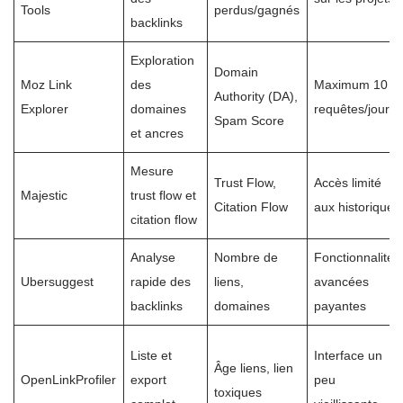
Tools
perdus/gagnés
backlinks
Exploration
Domain
Moz Link
des
Maximum 10
Authority (DA),
Explorer
domaines
requêtes/jour
Spam Score
et ancres
Mesure
Trust Flow,
Accès limité
Majestic
trust flow et
Citation Flow
aux historiques
citation flow
Analyse
Nombre de
Fonctionnalités
Ubersuggest
rapide des
liens,
avancées
backlinks
domaines
payantes
Liste et
Interface un
Âge liens, lien
OpenLinkProfiler
export
peu
toxiques