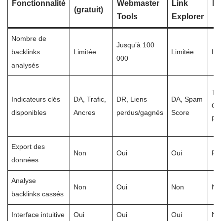
Fonctionnalité
Webmaster
Link
Ma
(gratuit)
Tools
Explorer
Nombre de
Jusqu’à 100
backlinks
Limitée
Limitée
Li
000
analysés
Tru
Indicateurs clés
DA, Trafic,
DR, Liens
DA, Spam
Cit
disponibles
Ancres
perdus/gagnés
Score
Fl
Export des
Non
Oui
Oui
Par
données
Analyse
Non
Oui
Non
No
backlinks cassés
Interface intuitive
Oui
Oui
Oui
No