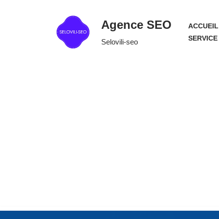
Agence SEO
ACCUEIL
Aller
SERVICE
Selovili-seo
au
contenu