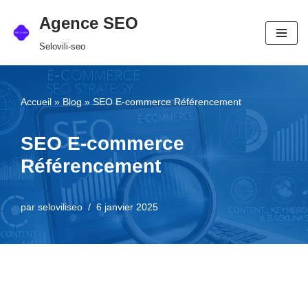
Agence SEO
Aller
Selovili-seo
au
contenu
Accueil
»
Blog
»
SEO E-commerce Référencement
SEO E-commerce
Référencement
par
seloviliseo
6 janvier 2025