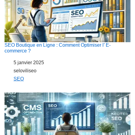
SEO Boutique en Ligne : Comment Optimiser l’ E-
commerce ?
Date
5 janvier 2025
Auteur
seloviliseo
Par rapport à
SEO