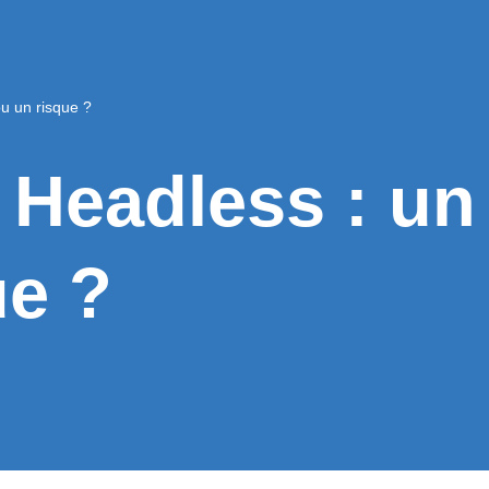
u un risque ?
Headless : un
ue ?