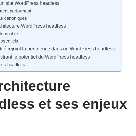
d’un site WordPress headless
ment performant
RLs canoniques
chitecture WordPress headless
ntournable
essentiels
idité rejoint la pertinence dans un WordPress headless
lustrant le potentiel du WordPress headless
ess headless
rchitecture
less et ses enjeux