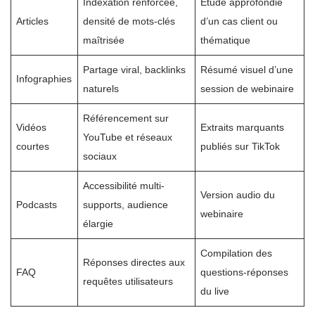
Indexation renforcée,
Étude approfondie
Articles
densité de mots-clés
d’un cas client ou
maîtrisée
thématique
Partage viral, backlinks
Résumé visuel d’une
Infographies
naturels
session de webinaire
Référencement sur
Vidéos
Extraits marquants
YouTube et réseaux
courtes
publiés sur TikTok
sociaux
Accessibilité multi-
Version audio du
Podcasts
supports, audience
webinaire
élargie
Compilation des
Réponses directes aux
FAQ
questions-réponses
requêtes utilisateurs
du live